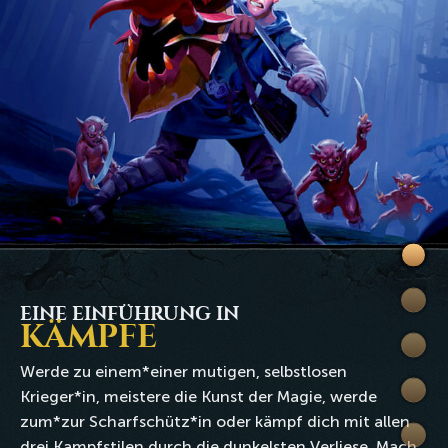
Will
bei
Fertig
Rune
EINE EINFÜHRUNG IN
KÄMPFE
Abent
Werde zu einem*einer mutigen, selbstlosen
Kamp
Krieger*in, meistere die Kunst der Magie, werde
zum*zur Scharfschütz*in oder kämpf dich mit allen
Welt
drei Kampfstilen durch die dunkelsten Verliese. Mach