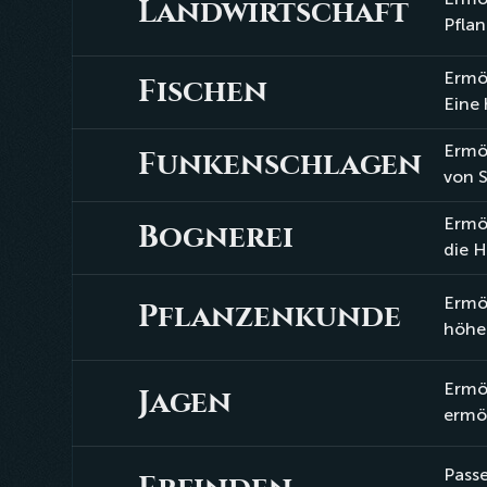
Landwirtschaft
Landwirtschaft
Pflan
Ermög
Fischen
Fischen
Eine 
Ermö
Funkenschlagen
Funkenschlagen
von S
Ermög
Bognerei
Bognerei
die H
Ermög
Pflanzenkunde
Pflanzenkunde
höher
Ermög
Jagen
Jagen
ermög
Passe