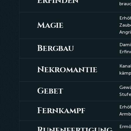
Erfinden
Erfinden
brauc
Erhöh
Magie
Magie
Zaub
Angri
Damit
Bergbau
Bergbau
Erfin
Kanal
Nekromantie
Nekromantie
kämp
Gewäh
Gebet
Gebet
Stufe
Erhö
Fernkampf
Fernkampf
Armb
Ermög
Runenfertigung