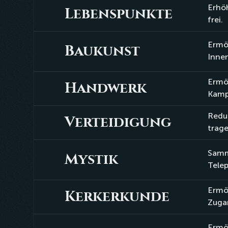
Erhö
Lebenspunkte
Lebenspunkte
frei.
Ermög
Baukunst
Baukunst
Inne
Ermö
Handwerk
Handwerk
Kamp
Reduz
Verteidigung
Verteidigung
trage
Samml
Mystik
Mystik
Telep
Ermög
Kerkerkunde
Kerkerkunde
Zuga
Ermög