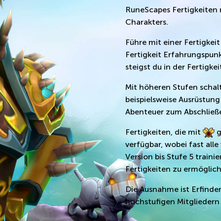
RuneScapes Fertigkeiten 
Charakters.
Führe mit einer Fertigkei
Fertigkeit Erfahrungspunk
steigst du in der Fertigkei
Mit höheren Stufen schalt
beispielsweise Ausrüstu
Abenteuer zum Abschließe
Fertigkeiten, die mit
g
verfügbar, wobei fast all
Version bis Stufe 5 train
Fertigkeiten zu ermöglic
Die Ausnahme ist Erfinden,
hochstufigen Mitgliedern