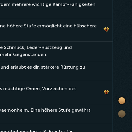
ßerdem mehrere wichtige Kampf-Fähigkeiten
ine höhere Stufe ermöglicht eine hübschere
ie Schmuck, Leder-Rüstzeug und
n mehr Gegenständen.
und erlaubt es dir, stärkere Rüstung zu
aus mächtige Omen, Vorzeichen des
Einfü
n Daemonheim. Eine höhere Stufe gewährt
Liste
der
Fertig
benötigt werden, z.B. Kräuter für