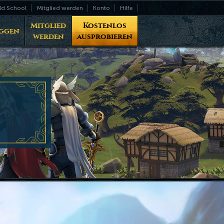
ld School
Mitglied werden
Konto
Hilfe
Mitglied
Kostenlos
ggen
werden
ausprobieren