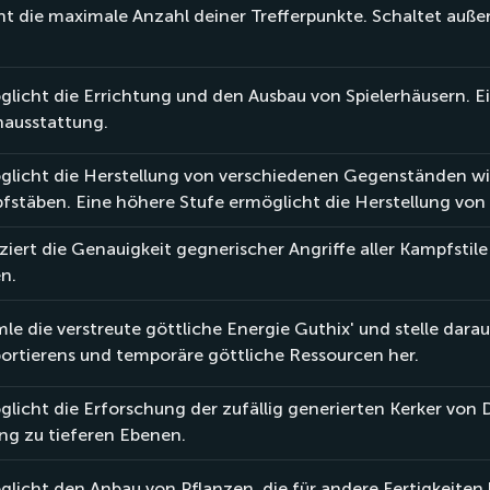
ht die maximale Anzahl deiner Trefferpunkte. Schaltet au
licht die Errichtung und den Ausbau von Spielerhäusern. E
nausstattung.
glicht die Herstellung von verschiedenen Gegenständen w
fstäben. Eine höhere Stufe ermöglicht die Herstellung vo
iert die Genauigkeit gegnerischer Angriffe aller Kampfstile 
n.
e die verstreute göttliche Energie Guthix' und stelle dar
ortierens und temporäre göttliche Ressourcen her.
licht die Erforschung der zufällig generierten Kerker vo
ng zu tieferen Ebenen.
licht den Anbau von Pflanzen, die für andere Fertigkeiten 