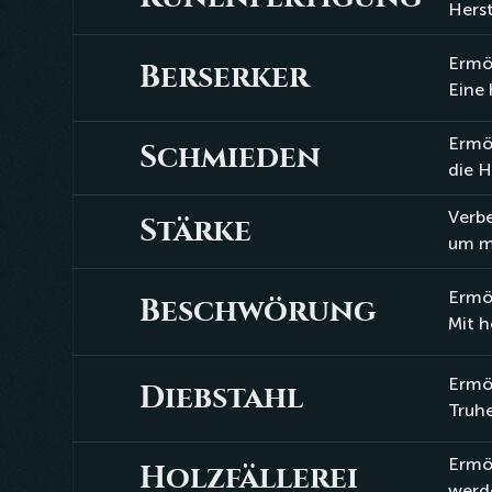
Runenfertigung
Herst
Ermög
Berserker
Berserker
Eine
Ermög
Schmieden
Schmieden
die H
Verbe
Stärke
Stärke
um m
Ermög
Beschwörung
Beschwörung
Mit 
Ermög
Diebstahl
Diebstahl
Truhe
Ermög
Holzfällerei
Holzfällerei
werde