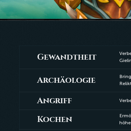
Verbe
Gewandtheit
Gewandtheit
Gieli
Bring
Archäologie
Archäologie
Relik
Angriff
Angriff
Verbe
Ermö
Kochen
Kochen
höher