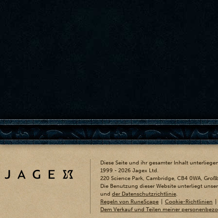
Diese Seite und ihr gesamter Inhalt unterlieg
1999 - 2026 Jagex Ltd.
220 Science Park, Cambridge, CB4 0WA, Großb
Die Benutzung dieser Website unterliegt unse
und
der Datenschutzrichtlinie
.
Regeln von RuneScape
Cookie-Richtlinien
Dem Verkauf und Teilen meiner personenbez