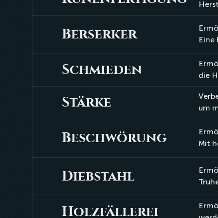
Runenfertigung
Herst
Ermög
Berserker
Berserker
Eine
Ermög
Schmieden
Schmieden
die H
Verbe
Stärke
Stärke
um m
Ermög
Beschwörung
Beschwörung
Mit 
Ermög
Diebstahl
Diebstahl
Truhe
Ermög
Holzfällerei
Holzfällerei
werde