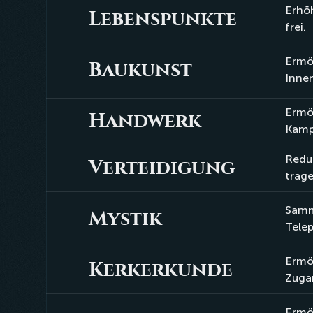
Erhö
Lebenspunkte
Lebenspunkte
frei.
Ermög
Baukunst
Baukunst
Inne
Ermö
Handwerk
Handwerk
Kamp
Reduz
Verteidigung
Verteidigung
trage
Samml
Mystik
Mystik
Telep
Ermög
Kerkerkunde
Kerkerkunde
Zuga
Ermög