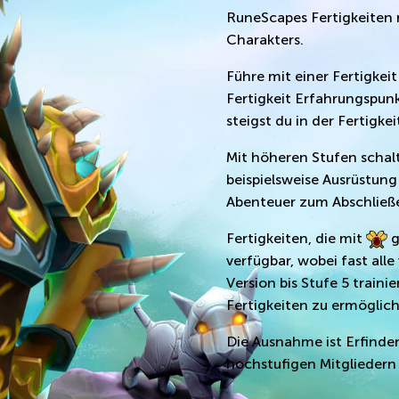
RuneScapes Fertigkeiten 
Charakters.
Führe mit einer Fertigkei
Fertigkeit Erfahrungspunk
steigst du in der Fertigkei
Mit höheren Stufen schalt
beispielsweise Ausrüstu
Abenteuer zum Abschließe
Fertigkeiten, die mit
g
verfügbar, wobei fast all
Version bis Stufe 5 train
Fertigkeiten zu ermöglic
Die Ausnahme ist Erfinden,
hochstufigen Mitgliedern