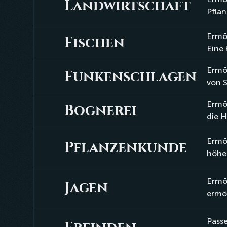
Landwirtschaft
Landwirtschaft
Pflan
Ermög
Fischen
Fischen
Eine 
Ermö
Funkenschlagen
Funkenschlagen
von S
Ermög
Bognerei
Bognerei
die H
Ermög
Pflanzenkunde
Pflanzenkunde
höher
Ermög
Jagen
Jagen
ermög
Passe