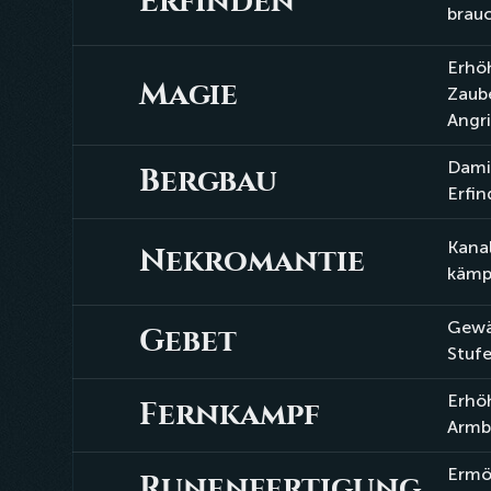
Erfinden
Erfinden
brauc
Erhöh
Magie
Magie
Zaub
Angri
Damit
Bergbau
Bergbau
Erfin
Kanal
Nekromantie
Nekromantie
kämp
Gewäh
Gebet
Gebet
Stufe
Erhö
Fernkampf
Fernkampf
Armb
Ermög
Runenfertigung