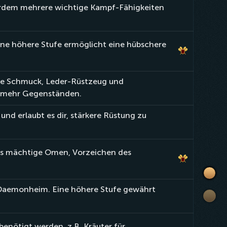
ßerdem mehrere wichtige Kampf-Fähigkeiten
ine höhere Stufe ermöglicht eine hübschere
ie Schmuck, Leder-Rüstzeug und
n mehr Gegenständen.
und erlaubt es dir, stärkere Rüstung zu
aus mächtige Omen, Vorzeichen des
Einfü
n Daemonheim. Eine höhere Stufe gewährt
Liste
der
Fertig
benötigt werden, z.B. Kräuter für