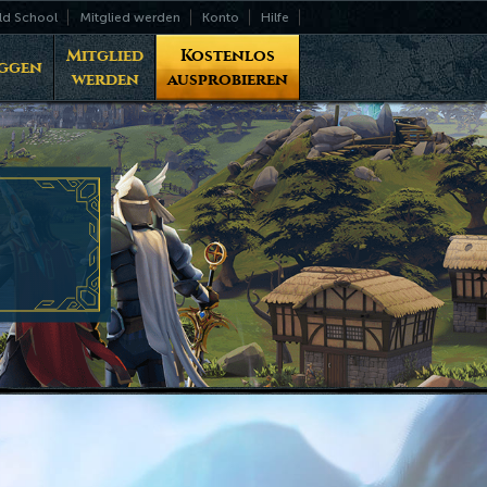
ld School
Mitglied werden
Konto
Hilfe
Mitglied
Kostenlos
ggen
werden
ausprobieren