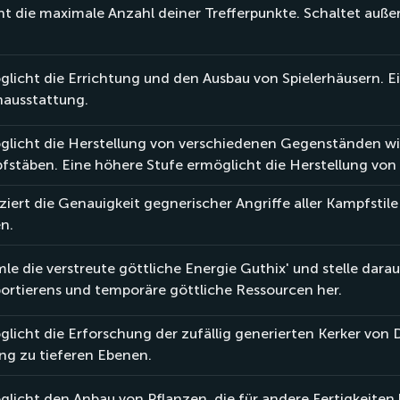
ht die maximale Anzahl deiner Trefferpunkte. Schaltet au
licht die Errichtung und den Ausbau von Spielerhäusern. E
nausstattung.
glicht die Herstellung von verschiedenen Gegenständen w
fstäben. Eine höhere Stufe ermöglicht die Herstellung vo
iert die Genauigkeit gegnerischer Angriffe aller Kampfstile 
n.
e die verstreute göttliche Energie Guthix' und stelle dar
ortierens und temporäre göttliche Ressourcen her.
licht die Erforschung der zufällig generierten Kerker vo
ng zu tieferen Ebenen.
licht den Anbau von Pflanzen, die für andere Fertigkeiten 