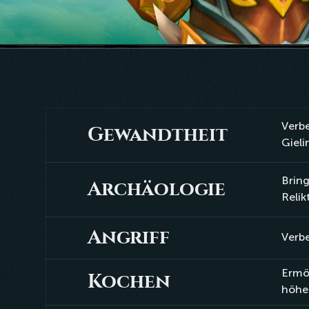
Verbe
Gewandtheit
Gewandtheit
Gieli
Bring
Archäologie
Archäologie
Relik
Angriff
Angriff
Verbe
Ermö
Kochen
Kochen
höher